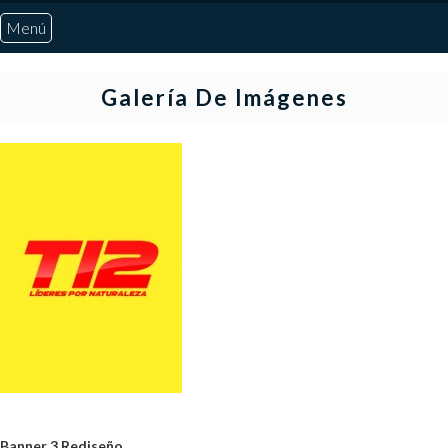
Menú
Inicio
Galería De Imágenes
Quiénes Somos
Marcadores
Noticias
Otros Deportes
Risaralda
Pereira
Banner 3 Rediseño