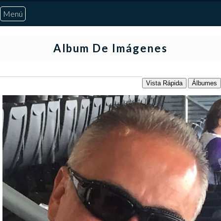
Menú
Inicio
Album De Imágenes
Quiénes Somos
Vista Rápida
Álbumes
Marcadores
Noticias
Otros Deportes
Risaralda
Pereira