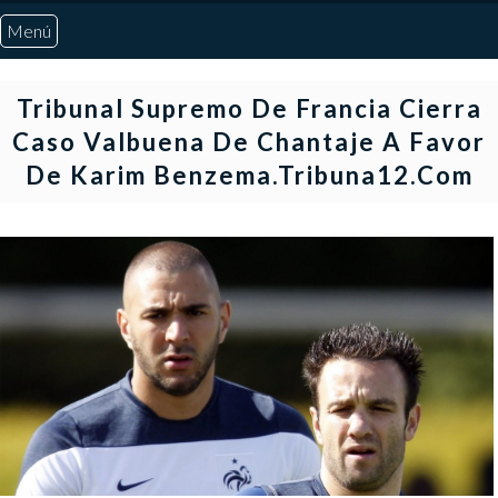
Menú
Inicio
Tribunal Supremo De Francia Cierra
Caso Valbuena De Chantaje A Favor
Quiénes Somos
De Karim Benzema.Tribuna12.com
Marcadores
Noticias
Otros Deportes
Risaralda
Pereira