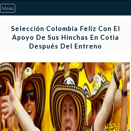
Menú
Inicio
Selección Colombia Feliz Con El
Apoyo De Sus Hinchas En Cotia
Quiénes Somos
Después Del Entreno
Marcadores
Noticias
Otros Deportes
Risaralda
Pereira