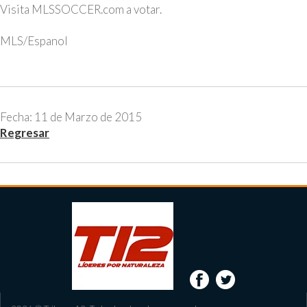
Visita MLSSOCCER.com a votar.
MLS/Espanol
Fecha: 11 de Marzo de 2015
Regresar