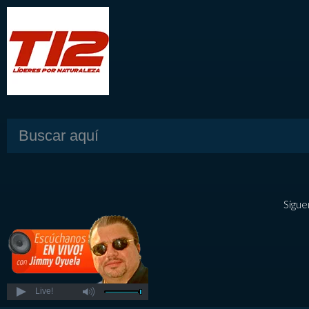
Sígue
Live!