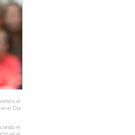
letero el
 en el Día
ciando el
rtió en el