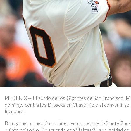
PHOENIX -- El zurdo de los Gigantes de San Francisco, Ma
domingo contra los D-backs en Chase Field al convertirse e
Inaugural.
Bumgarner conectó una línea en conteo de 1-2 ante Zack G
quinto episodio. De acuerdo con Statcast?, la velocidad de s