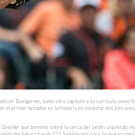
dison Bumgarner, sumó otro capítulo a su currículo como to
n el primer lanzador en la historia en conectar dos jonrones
reinke que terminó sobre la cerca del jardín izquierdo ini
alida del batazo fue de 111.5 millas por hora, lo que lo convi