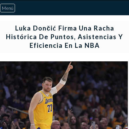
Menú
Inicio
Luka Dončić Firma Una Racha
Histórica De Puntos, Asistencias Y
Quiénes Somos
Eficiencia En La NBA
Marcadores
Noticias
Otros Deportes
Risaralda
Pereira