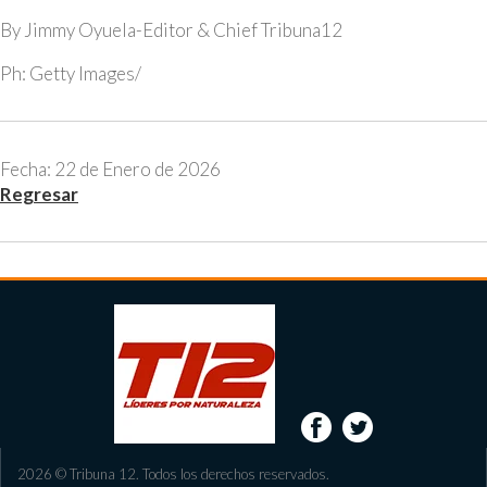
By Jimmy Oyuela-Editor & Chief Tribuna12
Ph: Getty Images/
Fecha: 22 de Enero de 2026
Regresar
2026 © Tribuna 12. Todos los derechos reservados.