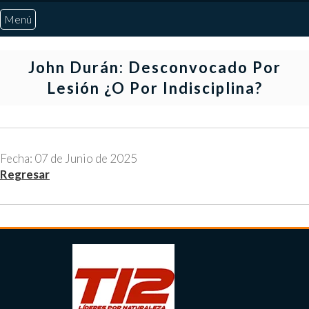
Menú
Inicio
John Durán: Desconvocado Por
Lesión ¿o Por Indisciplina?
Quiénes Somos
Marcadores
Fecha: 07 de Junio de 2025
Regresar
Noticias
Otros Deportes
Risaralda
Pereira