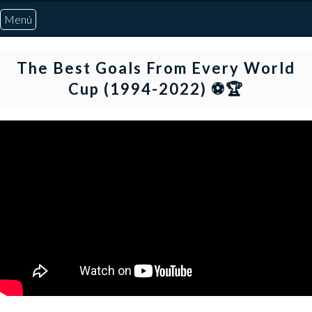
Menú
Inicio
The Best Goals From Every World
Cup (1994-2022) ⚽🏆
Quiénes Somos
Marcadores
Noticias
Otros Deportes
Risaralda
Pereira