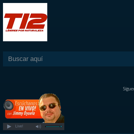
Sígue
Live!