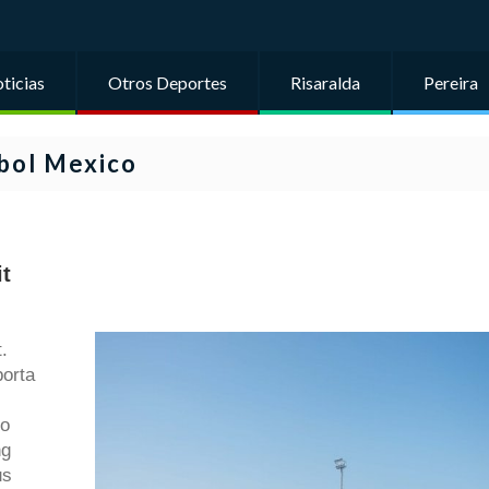
ticias
Otros Deportes
Risaralda
Pereira
bol Mexico
t
.
porta
eo
ng
us