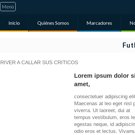
Menú
Inicio
Quiénes Somos
Marcadores
No
Fut
RIVER A CALLAR SUS CRITICOS
Lorem ipsum dolor si
amet,
consectetuer adipiscing elit
Maecenas at leo eget nisl 
viverra. Ut laoreet, dui at
tempus vestibulum, eros l
egestas neque, id adipisci
odio eros et lectus. Vivam