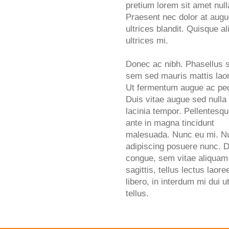
pretium lorem sit amet null
Praesent nec dolor at aug
ultrices blandit. Quisque al
ultrices mi.
Donec ac nibh. Phasellus 
sem sed mauris mattis laor
Ut fermentum augue ac pe
Duis vitae augue sed nulla
lacinia tempor. Pellentesq
ante in magna tincidunt
malesuada. Nunc eu mi. Nu
adipiscing posuere nunc. 
congue, sem vitae aliquam
sagittis, tellus lectus laore
libero, in interdum mi dui u
tellus.