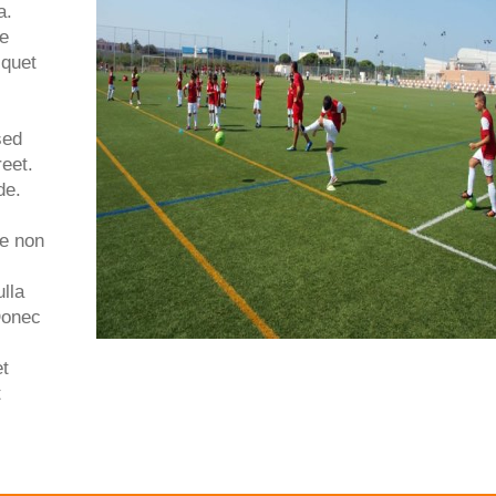
a.
ue
iquet
sed
eet.
de.
ue non
lla
Donec
et
t