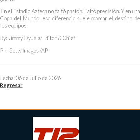
En el Estadio Azteca no faltó pasión. Faltó precisión. Y en una
Copa del Mundo, esa diferencia suele marcar el destino de
los equipos.
By: Jimmy Oyuela/Editor & Chief
Ph: Getty Images /AP
Fecha: 06 de Julio de 2026
Regresar