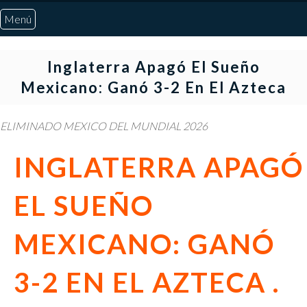
Menú
Inicio
Inglaterra Apagó El Sueño
Mexicano: Ganó 3-2 En El Azteca
Quiénes Somos
ELIMINADO MEXICO DEL MUNDIAL 2026
Marcadores
INGLATERRA APAGÓ
Noticias
EL SUEÑO
Otros Deportes
MEXICANO: GANÓ
Risaralda
3-2 EN EL AZTECA .
Pereira