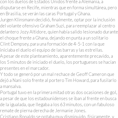
con los duelos de Estados Unidos frente a Alemania, a
disputarse en Recife, mientras que en forma simultánea, pero
en Brasilia, se verán las caras Portugal y Ghana.
Jurgen Klinsmann decidió, finalmente, optar por la inclusión
del volante ofensivo Graham Suzi, para reemplazar al centro
delantero Jozy Altidore, quien había salido lesionado durante
el choque frente a Ghana, dejando en punta a un solitario
Clint Dempsey, para una formación de 4-5-1 con la que
iniciaba el duelo el equipo de las barras y las estrellas.
A pesar de este planteamiento, aparentemente precavido, a
los 5 minutos de iniciado el duelo, los portugueses se hacían
presentes en el marcador.
Y todo se generó por un mal rechace de Geoff Cameron que
dejó a Nani solo frente al portero Tim Howard, para fusilarlo
a mansalva.
Portugal tuvo en la primera mitad otras dos ocasiones de gol,
a pesar de que los estadounidenses se iban al frente en busca
de la igualada, que llegaba a los 63 minutos, con un fabuloso
remate de pierna derecha de Jermanie Jones.
Cristiano Ronaldo se notaba muy disminuido, físicamente, y