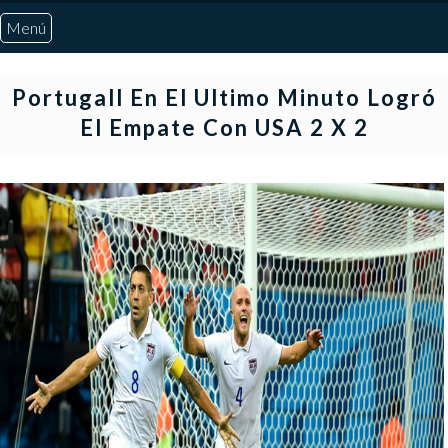
Menú
Inicio
Portugall En El Ultimo Minuto Logró
El Empate Con USA 2 X 2
Quiénes Somos
Marcadores
Noticias
Otros Deportes
Risaralda
Pereira