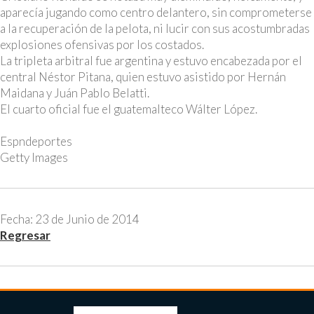
aparecía jugando como centro delantero, sin comprometerse
a la recuperación de la pelota, ni lucir con sus acostumbradas
explosiones ofensivas por los costados.
La tripleta arbitral fue argentina y estuvo encabezada por el
central Néstor Pitana, quien estuvo asistido por Hernán
Maidana y Juán Pablo Belatti.
El cuarto oficial fue el guatemalteco Wálter López.
Espndeportes
Getty Images
Fecha: 23 de Junio de 2014
Regresar