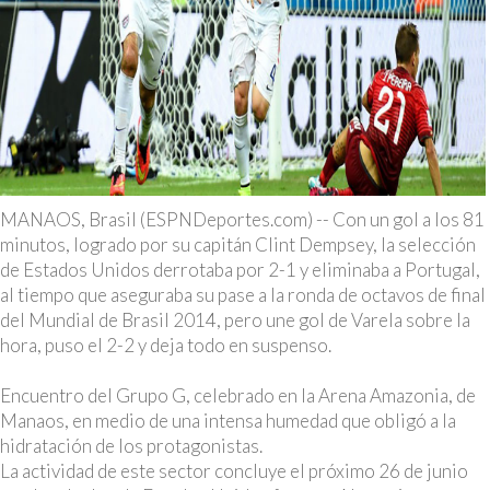
MANAOS, Brasil (ESPNDeportes.com) -- Con un gol a los 81
minutos, logrado por su capitán Clint Dempsey, la selección
de Estados Unidos derrotaba por 2-1 y eliminaba a Portugal,
al tiempo que aseguraba su pase a la ronda de octavos de final
del Mundial de Brasil 2014, pero une gol de Varela sobre la
hora, puso el 2-2 y deja todo en suspenso.
Encuentro del Grupo G, celebrado en la Arena Amazonia, de
Manaos, en medio de una intensa humedad que obligó a la
hidratación de los protagonistas.
La actividad de este sector concluye el próximo 26 de junio