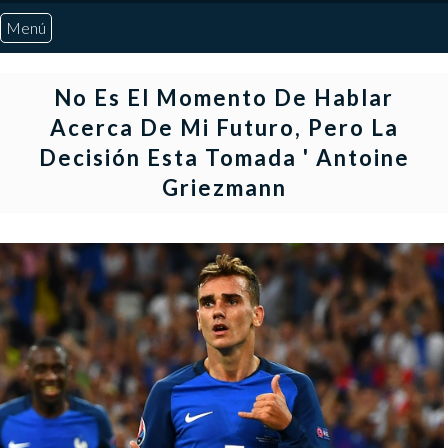
Menú
Inicio
No Es El Momento De Hablar
Acerca De Mi Futuro, Pero La
Quiénes Somos
Decisión Esta Tomada ' Antoine
Griezmann
Marcadores
Noticias
Otros Deportes
Risaralda
Pereira