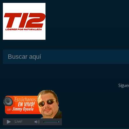
Sígue
Live!