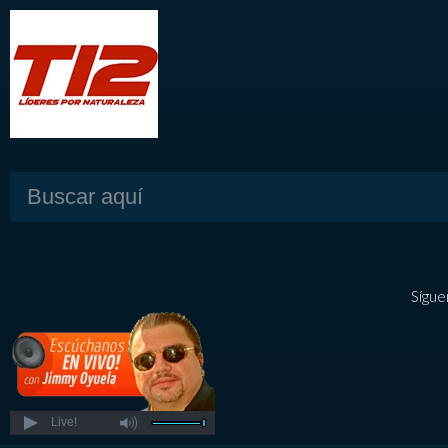
Sígue
Live!