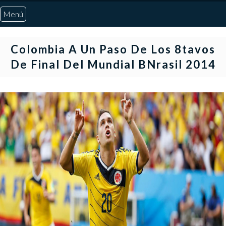
Menú
Inicio
Colombia A Un Paso De Los 8tavos
De Final Del Mundial BNrasil 2014
Quiénes Somos
Marcadores
Noticias
Otros Deportes
Risaralda
Pereira