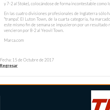
y 7-2 al Stoke), colocándose de forma incontestable como 
En las cuatro divisiones profesionales de Inglaterra sólo
"trampa". El Luton Town, de la cuarta categoría, ha marca
este mismo fin de semana se impusieron por un resultado mu
vencieron por 8-2 al Yeovil Town.
Marca.com
Fecha: 15 de Octubre de 2017
Regresar