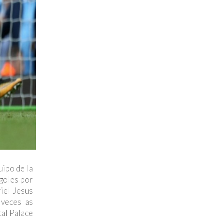
uipo de la
 goles por
riel Jesus
 veces las
tal Palace