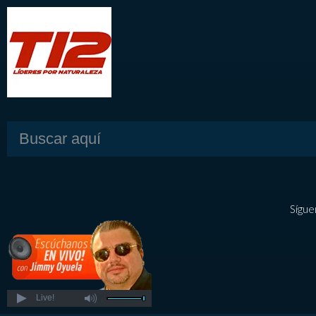
Sígue
Live!