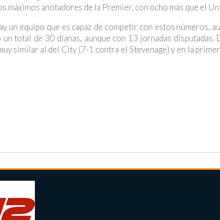
los máximos anotadores de la Premier, con ocho más que el Un
 hay un equipo que es capaz de competir con estos números, 
do un total de 30 dianas, aunque con 13 jornadas disputadas.
y similar al del City (7-1 contra el Stevenage) y en la prime