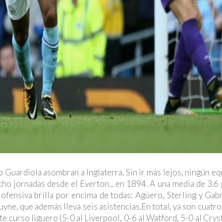
Guardiola asombran a Inglaterra. Sin ir más lejos, ningún eq
ho jornadas desde el Everton... en 1894. A una media de 3.6
a ofensiva brilla por encima de todas: Agüero, Sterling y Gab
yne, que además lleva seis asistencias.En total, ya son cuatro
 curso liguero (5-0 al Liverpool, 0-6 al Watford, 5-0 al Crys