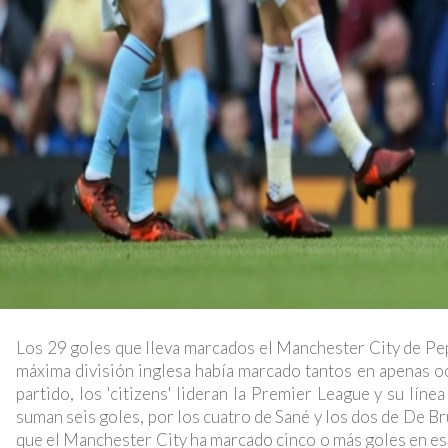
Los 29 goles que lleva marcados el Manchester City de Pep 
máxima división inglesa había marcado tantos en apenas oc
partido, los 'citizens' lideran la Premier League y su líne
suman seis goles, por los cuatro de Sané y los dos de De Bru
que el Manchester City ha marcado cinco o más goles en este