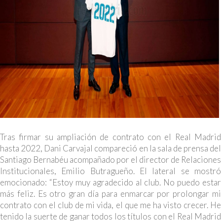
Tras firmar su ampliación de contrato con el Real Madrid
hasta 2022, Dani Carvajal compareció en la sala de prensa del
Santiago Bernabéu acompañado por el director de Relaciones
Institucionales, Emilio Butragueño. El lateral se mostró
emocionado: “Estoy muy agradecido al club. No puedo estar
más feliz. Es otro gran día para enmarcar por prolongar mi
contrato con el club de mi vida, el que me ha visto crecer. He
tenido la suerte de ganar todos los títulos con el Real Madrid