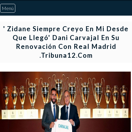
Menú
Inicio
' Zidane Siempre Creyo En Mi Desde
Que Llegó' Dani Carvajal En Su
Quiénes Somos
Renovación Con Real Madrid
.Tribuna12.com
Marcadores
Noticias
Otros Deportes
Risaralda
Pereira