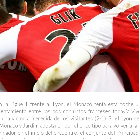
 la Ligue 1 frente al Lyon, el Mónaco tenía esta noche u
entamiento entre los dos conjuntos franceses todavía viv
a victoria merecida de los visitantes (2-1). Si el Lyon de
l Mónaco y Jardim apostaron por el once tipo para volver a la 
nador en el inicio del encuentro, el conjunto del Principad