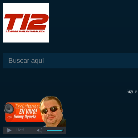
Sígue
Live!