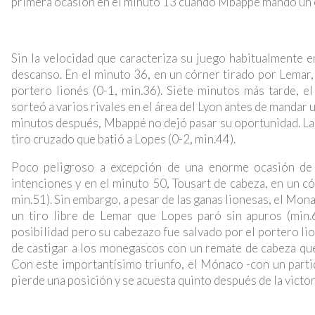
primera ocasión en el minuto 13 cuando Mbappé mandó un c
Sin la velocidad que caracteriza su juego habitualmente 
descanso. En el minuto 36, en un córner tirado por Lemar, 
portero lionés (0-1, min.36). Siete minutos más tarde,
sorteó a varios rivales en el área del Lyon antes de mandar 
minutos después, Mbappé no dejó pasar su oportunidad. Lan
tiro cruzado que batió a Lopes (0-2, min.44).
Poco peligroso a excepción de una enorme ocasión de 
intenciones y en el minuto 50, Tousart de cabeza, en un có
min.51). Sin embargo, a pesar de las ganas lionesas, el Mon
un tiro libre de Lemar que Lopes paró sin apuros (min.
posibilidad pero su cabezazo fue salvado por el portero lio
de castigar a los monegascos con un remate de cabeza que
Con este importantísimo triunfo, el Mónaco -con un partid
pierde una posición y se acuesta quinto después de la victor