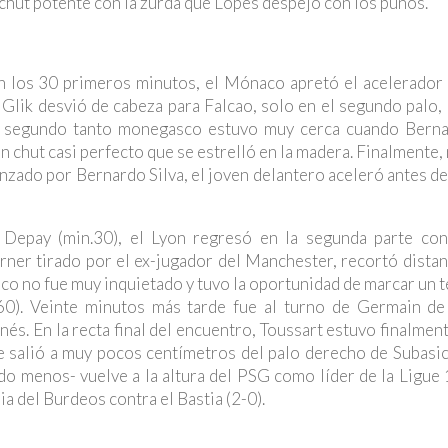
hut potente con la zurda que Lopes despejó con los puños.
en los 30 primeros minutos, el Mónaco apretó el acelerador 
Glik desvió de cabeza para Falcao, solo en el segundo palo, 
 el segundo tanto monegasco estuvo muy cerca cuando Berna
un chut casi perfecto que se estrelló en la madera. Finalmente
zado por Bernardo Silva, el joven delantero aceleró antes d
Depay (min.30), el Lyon regresó en la segunda parte co
rner tirado por el ex-jugador del Manchester, recortó distan
aco no fue muy inquietado y tuvo la oportunidad de marcar un 
60). Veinte minutos más tarde fue al turno de Germain de
nés. En la recta final del encuentro, Toussart estuvo finalmen
 salió a muy pocos centímetros del palo derecho de Subasic 
o menos- vuelve a la altura del PSG como líder de la Ligue 
ia del Burdeos contra el Bastia (2-0).