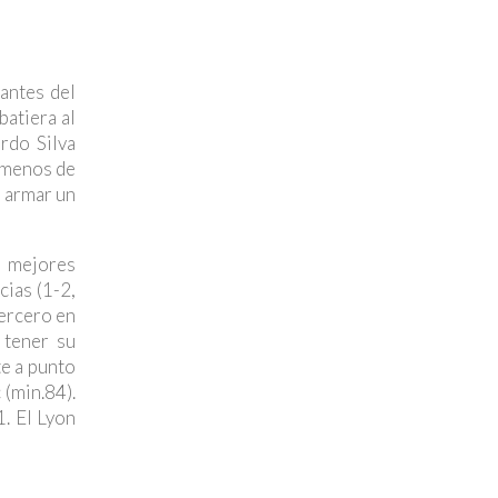
antes del
batiera al
rdo Silva
, menos de
e armar un
n mejores
cias (1-2,
tercero en
 tener su
te a punto
(min.84).
1. El Lyon