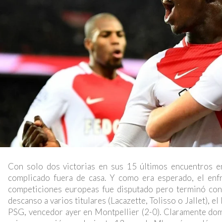
Con solo dos victorias en sus 15 últimos encuentros en
complicado fuera de casa. Y como era esperado, el enfr
competiciones europeas fue disputado pero terminó con un
descanso a varios titulares (Lacazette, Tolisso o Jallet), e
PSG, vencedor ayer en Montpellier (2-0). Claramente domi