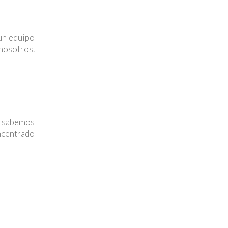
 un equipo
 nosotros.
o sabemos
oncentrado