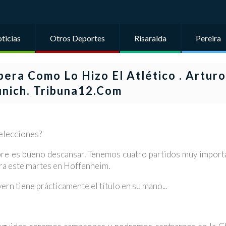
ticias
Otros Deportes
Risaralda
Pereira
era Como Lo Hizo El Atlético . Arturo
nich. Tribuna12.com
selecciones?
pre es bueno descansar. Tenemos cuatro partidos muy import
ara este martes en Hoffenheim.
ern tiene prácticamente el título en su mano...