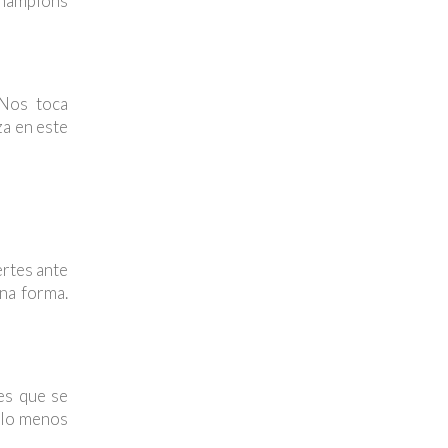
Champions
 Nos toca
za en este
ertes ante
na forma.
es que se
 lo menos