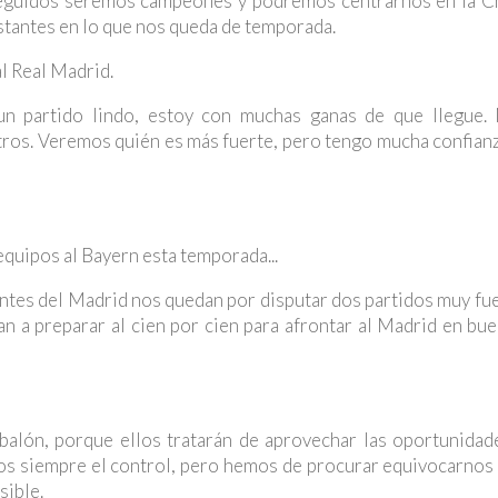
 seguidos seremos campeones y podremos centrarnos en la 
stantes en lo que nos queda de temporada.
al Real Madrid.
á un partido lindo, estoy con muchas ganas de que llegue.
tros. Veremos quién es más fuerte, pero tengo mucha confian
equipos al Bayern esta temporada...
antes del Madrid nos quedan por disputar dos partidos muy fu
a preparar al cien por cien para afrontar al Madrid en bue
alón, porque ellos tratarán de aprovechar las oportunidad
mos siempre el control, pero hemos de procurar equivocarnos
sible.