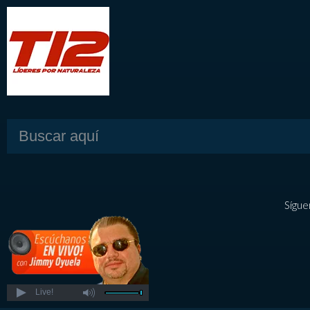
Sígue
Live!