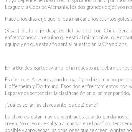
Sí, ya depende de nosotros. Si ganamos cuatro partidos
League y la Copa de Alemania, los dos grandes objetivos re
Hace unos días dijo que le iba a marcar unos cuantos goles 
(Risas) Sí, lo dije después del partido con Chile. Ser
enfrentarnos a un equipo que está al mismo nivel que noso
equipo y en que este año será el nuestro en la Champions.
En la Bundesliga todavía no le han puesto a prueba muchos 
Es cierto, el Augsburgo no lo logró y no hizo mucho, pero 
Hoffenheim y Dortmund. Esos dos enfrentamientos nos van 
Esperamos sentenciar la clasificación en el primer partido.
¿Cuáles serán las claves ante los de Zidane?
La clave es estar muy concentrados cuando perdamos el b
creen. No creo que salgan a mandar en el partido, tendre
posible y aprovechar las ocasiones que se creen lo antes po