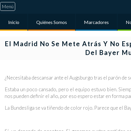
Menú
Inicio
Quiénes Somos
Marcadores
No
El Madrid No Se Mete Atrás Y No Esp
Del Bayer Mu
¿Necesitaba descansar ante el Augsburgo tras el parón de 
Estaba un poco cansado, pero el equipo estuvo bien. Siem
nos pueden definir el año, por eso espero estar en forma p
La Bundesliga se va tiñendo de color rojo. Parece que el Bay