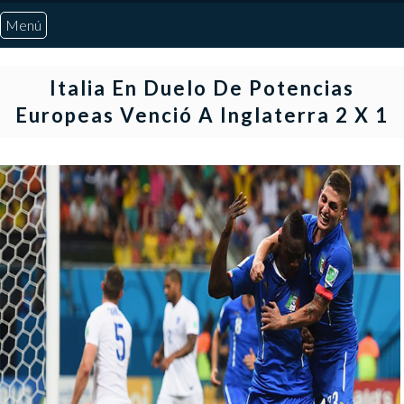
Menú
Inicio
Italia En Duelo De Potencias
Europeas Venció A Inglaterra 2 X 1
Quiénes Somos
Marcadores
Noticias
Otros Deportes
Risaralda
Pereira