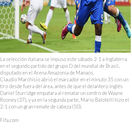
La selección italiana se impuso este sábado 2-1 a Inglaterra
en el segundo partido del grupo D del mundial de Brasil,
disputado en el Arena Amazonia de Manaos.
Claudio Marchisio abrió el marcador en el minuto 35 con un
tiro desde fuera del área, antes de que el delantero inglés
Daniel Sturridge empatara al rematar un centro de Wayne
Rooney (37), y ya en la segunda parte, Mario Balotelli hizo el
2-1 con un gran remate de cabeza (50).
Fifa.com