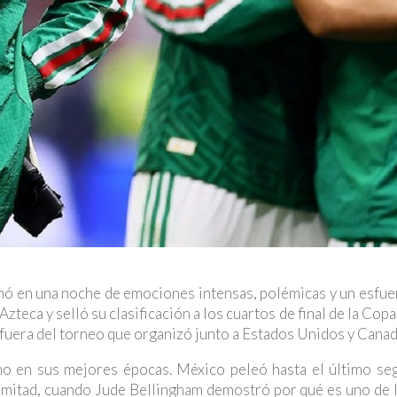
nó en una noche de emociones intensas, polémicas y un esfue
zteca y selló su clasificación a los cuartos de final de la Cop
 fuera del torneo que organizó junto a Estados Unidos y Canad
o en sus mejores épocas. México peleó hasta el último se
 mitad, cuando Jude Bellingham demostró por qué es uno de 