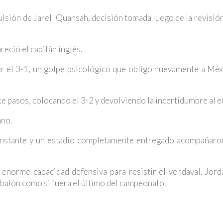
ulsión de Jarell Quansah, decisión tomada luego de la revisión
.
reció el capitán inglés.
er el 3-1, un golpe psicológico que obligó nuevamente a Méx
 pasos, colocando el 3-2 y devolviendo la incertidumbre al e
ano.
onstante y un estadio completamente entregado acompañaron
 enorme capacidad defensiva para resistir el vendaval. Jord
 balón como si fuera el último del campeonato.