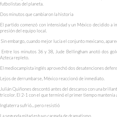
futbolistas del planeta.
Dos minutos que cambiaron la historia
El partido comenzó con intensidad y un México decidido a i
presión del equipo local.
Sin embargo, cuando mejor lucía el conjunto mexicano, apareci
Entre los minutos 36 y 38, Jude Bellingham anotó dos go
Azteca repleto.
El mediocampista inglés aprovechó dos desatenciones defen
Lejos de derrumbarse, México reaccionó de inmediato.
Julián Quiñones descontó antes del descanso con una brillant
tricolor. El 2-1 con el que terminó el primer tiempo mantenía a
Inglaterra sufrió... pero resistió
La segunda mitad estuvo cargada de dramatismo.