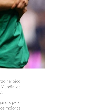
rzo heroico
a Mundial de
á.
gundo, pero
los mejores