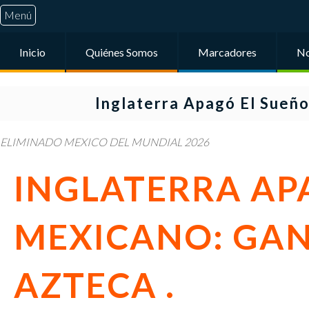
Menú
Inicio
Quiénes Somos
Marcadores
No
Inglaterra Apagó El Sueño
ELIMINADO MEXICO DEL MUNDIAL 2026
INGLATERRA AP
MEXICANO: GANÓ
AZTECA .