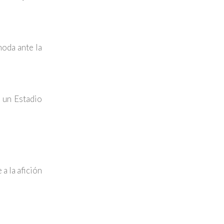
moda ante la
 un Estadio
a la afición