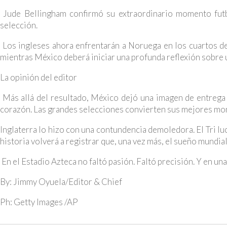
Jude Bellingham confirmó su extraordinario momento futb
selección.
Los ingleses ahora enfrentarán a Noruega en los cuartos de 
mientras México deberá iniciar una profunda reflexión sobre 
La opinión del editor
Más allá del resultado, México dejó una imagen de entrega 
corazón. Las grandes selecciones convierten sus mejores mome
Inglaterra lo hizo con una contundencia demoledora. El Tri l
historia volverá a registrar que, una vez más, el sueño mundia
En el Estadio Azteca no faltó pasión. Faltó precisión. Y en un
By: Jimmy Oyuela/Editor & Chief
Ph: Getty Images /AP