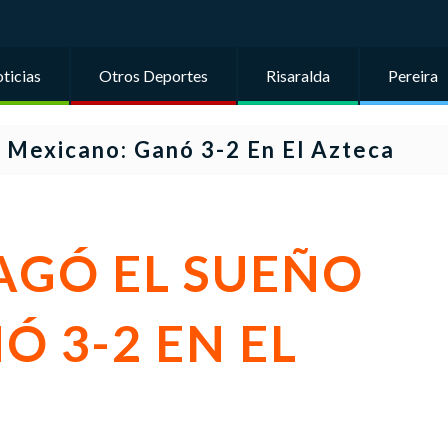
ticias
Otros Deportes
Risaralda
Pereira
 Mexicano: Ganó 3-2 En El Azteca
AGÓ EL SUEÑO
 3-2 EN EL