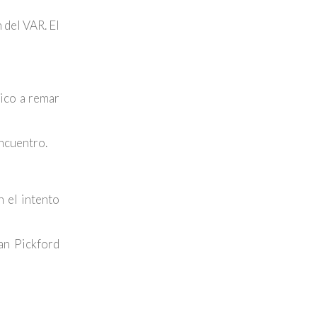
 del VAR. El
ico a remar
ncuentro.
 el intento
an Pickford