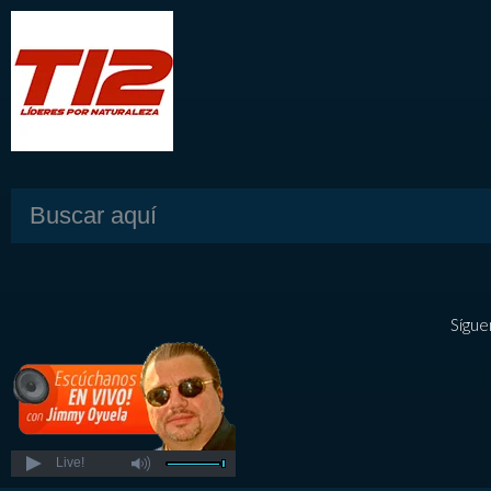
Sígue
Live!