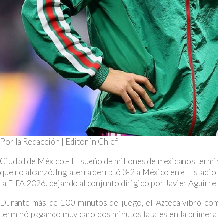
Por la Redacción | Editor in Chief
Ciudad de México.– El sueño de millones de mexicanos termi
que no alcanzó. Inglaterra derrotó 3-2 a México en el Estadio A
la FIFA 2026, dejando al conjunto dirigido por Javier Aguirre
Durante más de 100 minutos de juego, el Azteca vibró com
terminó pagando muy caro dos minutos fatales en la primera