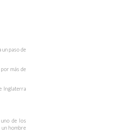
a un paso de
o por más de
 Inglaterra
 uno de los
n un hombre