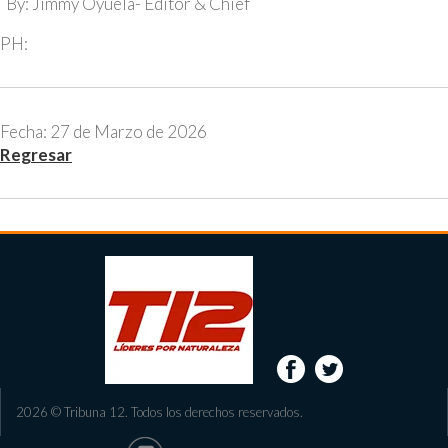
By: Jimmy Oyuela- Editor & Chief
PH:
Fecha: 27 de Marzo de 2026
Regresar
2026 © Tribuna 12. Todos los derechos reservados.