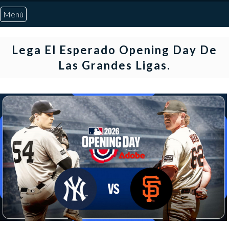
Menú
Inicio
Lega El Esperado Opening Day De
Las Grandes Ligas.
Quiénes Somos
Marcadores
Noticias
Otros Deportes
Risaralda
Pereira