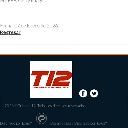
Ph: EFE/Getty Images
Fecha: 07 de Enero de 2026
Regresar
2026 © Tribuna 12. Todos los derechos reservados.
Diseñado por Exus™
|
Desarrollado y Diseñado por: Exus™