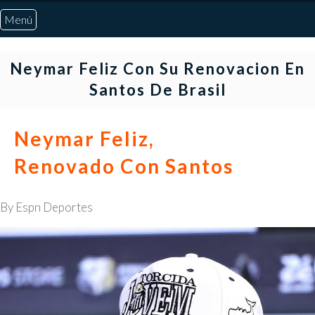
Menú
Inicio
Neymar Feliz Con Su Renovacion En
Santos De Brasil
Quiénes Somos
Neymar Feliz,
Marcadores
Renovado Con Santos
Noticias
By Espn Deportes
Otros Deportes
Risaralda
Pereira