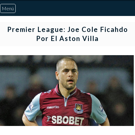
Menú
Inicio
Premier League: Joe Cole Ficahdo
Por El Aston Villa
Quiénes Somos
Marcadores
Noticias
Otros Deportes
Risaralda
Pereira