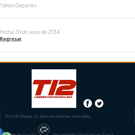
Yahoo Deportes
Fecha: 30 de Junio de 2014
Regresar
2026 © Tribuna 12. Todos los derechos reservados.
Diseñado por Exus™
|
Desarrollado y Diseñado por: Exus™