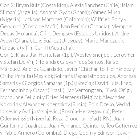
Con 2: Bryan Ruiz (Costa Rica), Alexis Sánchez (Chile); Islam
Slimani (Argelia); Asomah Gyan (Ghana); Ahmed Musa
(Nigeria); Jackson Martínez (Colombia); Wilfried Bony y
Gervinho (Costa de Mafil); Ivan Perisic (Croacia); Memphis
Depay (Holanda); Clint Dempsey (Estados Unidos); Andre
Ayew (Ghana); Luis Suárez (Uruguay); Mario Mandzukic
(Croacia) y Tim Cahill (Australia).
Con 1: Klaas-Jan Huntelaar (1p.), Wesley Sneijder, Leroy Fer
y Stefan De Vrij (Holanda); Giovani dos Santos, Rafael
Márquez, Andrés Guardado, Javier 'Chicharito' Hernández y
Oribe Peralta (México); Sokratis Papastathopoulos, Andreas
Samaris y Giorgios Samaras (1p.) (Grecia); David Luis, Fred,
Fernandinho y Oscar (Brasil); Jan Vertonghen, Divok Origi,
Marouane Fellaini y Dries Mertens (Bélgica); Alexander
Kokorin y Alexander Kherzakov (Rusia); Edin Dzeko, Vedad
Ibisevic y Avdija Vrsajevic, (Bosnia-Herzegovina); Peter
Odemwingie (Nigeria); Reza Gjoochannejad (IRN); Juan
Guillermo Cuadrado, Juan Fernando Quintero, Teo Gutiérrez
y Pablo Armero (Colombia); Diego Godín y Edinson Cavani