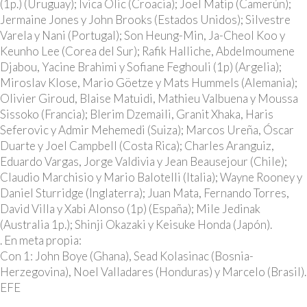
(1p.) (Uruguay); Ivica Olic (Croacia); Joel Matip (Camerún);
Jermaine Jones y John Brooks (Estados Unidos); Silvestre
Varela y Nani (Portugal); Son Heung-Min, Ja-Cheol Koo y
Keunho Lee (Corea del Sur); Rafik Halliche, Abdelmoumene
Djabou, Yacine Brahimi y Sofiane Feghouli (1p) (Argelia);
Miroslav Klose, Mario Göetze y Mats Hummels (Alemania);
Olivier Giroud, Blaise Matuidi, Mathieu Valbuena y Moussa
Sissoko (Francia); Blerim Dzemaili, Granit Xhaka, Haris
Seferovic y Admir Mehemedi (Suiza); Marcos Ureña, Óscar
Duarte y Joel Campbell (Costa Rica); Charles Aranguiz,
Eduardo Vargas, Jorge Valdivia y Jean Beausejour (Chile);
Claudio Marchisio y Mario Balotelli (Italia); Wayne Rooney y
Daniel Sturridge (Inglaterra); Juan Mata, Fernando Torres,
David Villa y Xabi Alonso (1p) (España); Mile Jedinak
(Australia 1p.); Shinji Okazaki y Keisuke Honda (Japón).
. En meta propia:
Con 1: John Boye (Ghana), Sead Kolasinac (Bosnia-
Herzegovina), Noel Valladares (Honduras) y Marcelo (Brasil).
EFE