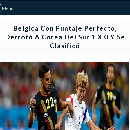
Menú
Inicio
Belgica Con Puntaje Perfecto,
Derrotó A Corea Del Sur 1 X 0 Y Se
Quiénes Somos
Clasificó
Marcadores
Noticias
Otros Deportes
Risaralda
Pereira