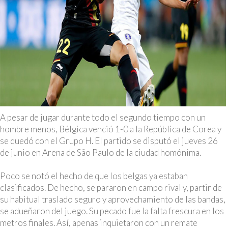
A pesar de jugar durante todo el segundo tiempo con un
hombre menos, Bélgica venció 1-0 a la República de Corea y
se quedó con el Grupo H. El partido se disputó el jueves 26
de junio en Arena de São Paulo de la ciudad homónima.
Poco se notó el hecho de que los belgas ya estaban
clasificados. De hecho, se pararon en campo rival y, partir de
su habitual traslado seguro y aprovechamiento de las bandas,
se adueñaron del juego. Su pecado fue la falta frescura en los
metros finales. Así, apenas inquietaron con un remate