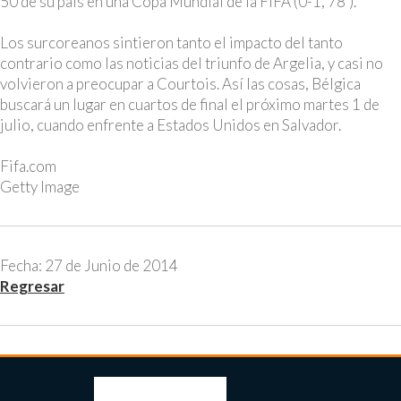
50 de su país en una Copa Mundial de la FIFA (0-1, 78').
Los surcoreanos sintieron tanto el impacto del tanto
contrario como las noticias del triunfo de Argelia, y casi no
volvieron a preocupar a Courtois. Así las cosas, Bélgica
buscará un lugar en cuartos de final el próximo martes 1 de
julio, cuando enfrente a Estados Unidos en Salvador.
Fifa.com
Getty Image
Fecha: 27 de Junio de 2014
Regresar