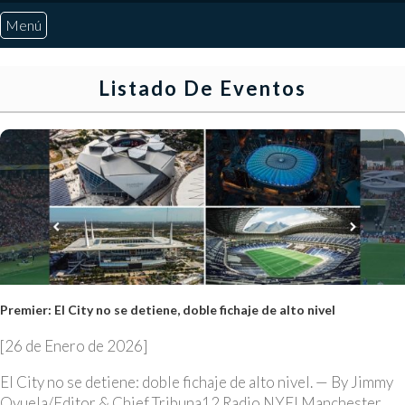
Menú
Inicio
Listado De Eventos
Quiénes Somos
Marcadores
Noticias
Otros Deportes
Premier: El City no se detiene, doble fichaje de alto nivel
[26 de Enero de 2026]
Risaralda
El City no se detiene: doble fichaje de alto nivel. — By Jimmy
Pereira
Oyuela/Editor & Chief Tribuna12 Radio NYEl Manchester