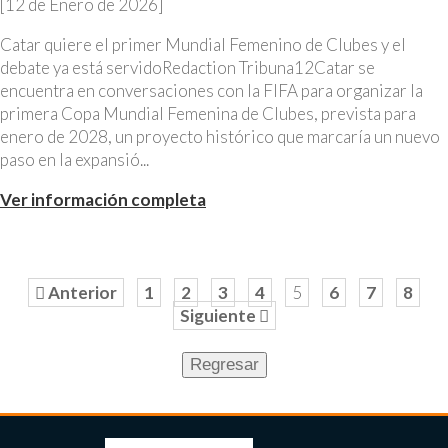
[12 de Enero de 2026]
Catar quiere el primer Mundial Femenino de Clubes y el
debate ya está servidoRedaction Tribuna12Catar se
encuentra en conversaciones con la FIFA para organizar la
primera Copa Mundial Femenina de Clubes, prevista para
enero de 2028, un proyecto histórico que marcaría un nuevo
paso en la expansió...
Ver información completa
Anterior
1
2
3
4
5
6
7
8
Siguiente