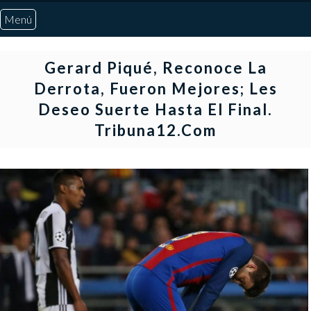
Menú
Inicio
Gerard Piqué, Reconoce La
Derrota, Fueron Mejores; Les
Quiénes Somos
Deseo Suerte Hasta El Final.
Tribuna12.com
Marcadores
Noticias
Otros Deportes
Risaralda
Pereira