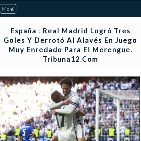
Menú
Inicio
España : Real Madrid Logró Tres
Goles Y Derrotó Al Alavés En Juego
Quiénes Somos
Muy Enredado Para El Merengue.
Tribuna12.com
Marcadores
Noticias
Otros Deportes
Risaralda
Pereira