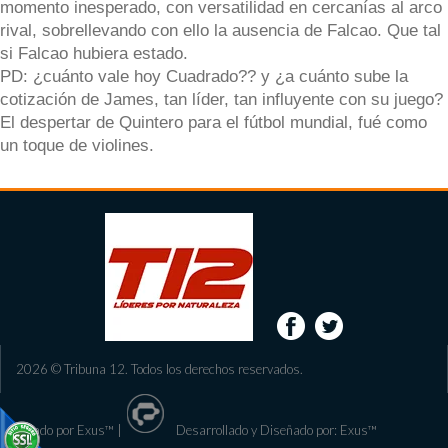
momento inesperado, con versatilidad en cercanías al arco
rival, sobrellevando con ello la ausencia de Falcao. Que tal
si Falcao hubiera estado.
PD: ¿cuánto vale hoy Cuadrado?? y ¿a cuánto sube la
cotización de James, tan líder, tan influyente con su juego?
El despertar de Quintero para el fútbol mundial, fué como
un toque de violines.
2026 © Tribuna 12. Todos los derechos reservados.
Diseñado por Exus™
|
Desarrollado y Diseñado por: Exus™