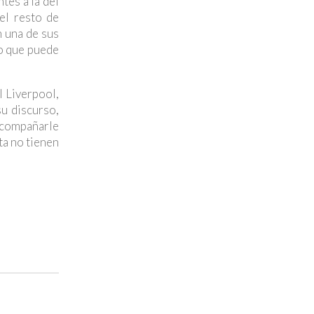
tes a la del
el resto de
n una de sus
so que puede
l Liverpool,
u discurso,
 acompañarle
ta no tienen