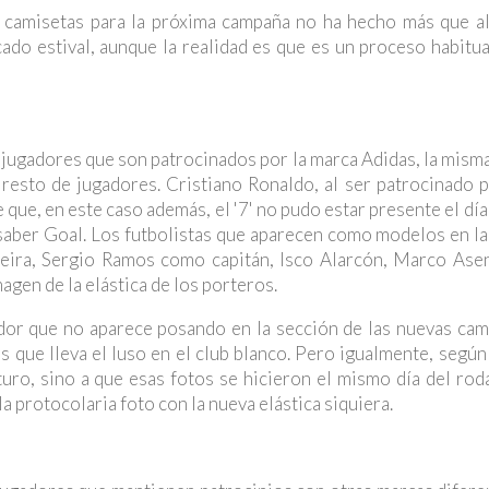
s camisetas para la próxima campaña no ha hecho más que al
do estival, aunque la realidad es que es un proceso habitua
jugadores que son patrocinados por la marca Adidas, la misma
 resto de jugadores. Cristiano Ronaldo, al ser patrocinado 
 que, en este caso además, el '7' no pudo estar presente el día
do saber Goal. Los futbolistas que aparecen como modelos en l
eira, Sergio Ramos como capitán, Isco Alarcón, Marco Ase
agen de la elástica de los porteros.
ador que no aparece posando en la sección de las nuevas cam
os que lleva el luso en el club blanco. Pero igualmente, segú
uro, sino a que esas fotos se hicieron el mismo día del rod
la protocolaria foto con la nueva elástica siquiera.