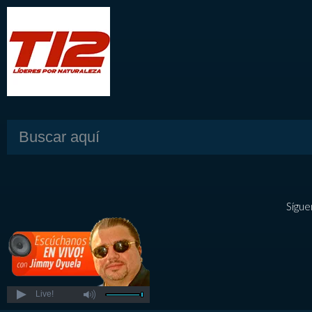
Sígue
Live!