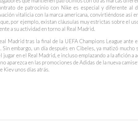
jugadores que mantienen patrocinios con otras marcas diferen
ontrato de patrocinio con Nike es especial y diferente al d
ación vitalicia con la marca americana, convirtiéndose así e
í que, por ejemplo, existan cláusulas muy estrictas sobre el u
nte a su actividad en torno al Real Madrid.
Real Madrid tras la final de la UEFA Champions League ante e
 Sin embargo, un día después en Cibeles, ya matizó mucho s
l jugar en el Real Madrid, e incluso emplazando a la afición a
 no aparezca en las promociones de Adidas de la nueva camise
e Kiev unos días atrás.