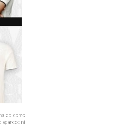
onaldo como
o aparece ni