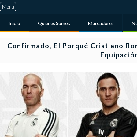
Menú
Inicio
Quiénes Somos
Marcadores
No
Confirmado, El Porqué Cristiano R
Equipació