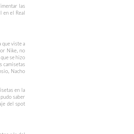
imentar las
l en el Real
 que viste a
por Nike, no
 que se hizo
as camisetas
nsio, Nacho
isetas en la
n pudo saber
aje del spot