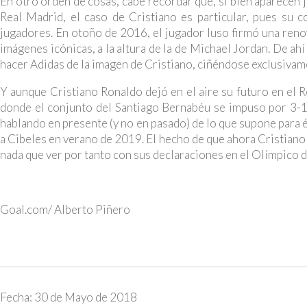
En otro orden de cosas, cabe recordar que, si bien aparecen 
Real Madrid, el caso de Cristiano es particular, pues su c
jugadores. En otoño de 2016, el jugador luso firmó una renov
imágenes icónicas, a la altura de la de Michael Jordan. De ah
hacer Adidas de la imagen de Cristiano, ciñéndose exclusivame
Y aunque Cristiano Ronaldo dejó en el aire su futuro en el 
donde el conjunto del Santiago Bernabéu se impuso por 3-1.
hablando en presente (y no en pasado) de lo que supone para é
a Cibeles en verano de 2019. El hecho de que ahora Cristiano
nada que ver por tanto con sus declaraciones en el Olímpico d
Goal.com/ Alberto Piñero
Fecha: 30 de Mayo de 2018